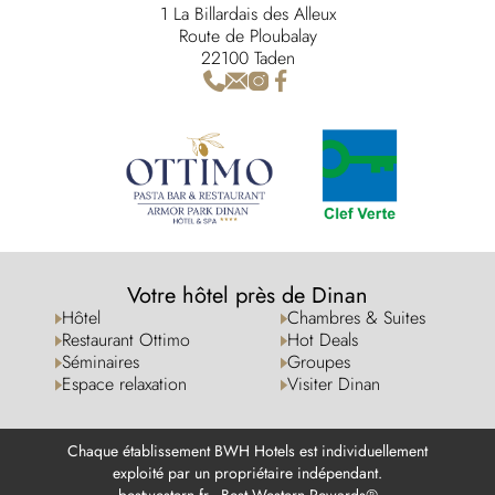
1 La Billardais des Alleux
Route de Ploubalay
22100 Taden
Votre hôtel près de Dinan
Hôtel
Chambres & Suites
Restaurant Ottimo
Hot Deals
Séminaires
Groupes
Espace relaxation
Visiter Dinan
Chaque établissement BWH Hotels est individuellement
exploité par un propriétaire indépendant.